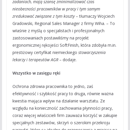
zadaniach, mają szansę zminimalizować czas
nieobecności pracowników w pracy i tym samym
zredukować związane z tym koszty
– tłumaczy Wojciech
Gradowski, Regional Sales Manager z firmy Wiha. – To
właśnie z myślą o specjalistach i profesjonalnych
zastosowaniach postawiliśmy na projekt
ergonomicznej rękojeści SoftFinish, która zdobyła m.in.
prestiżowy certyfikat niemieckiego
stowarzyszenia
lekarzy i terapeutów AGR –
dodaje.
Wszystko w zasięgu ręki
Ochrona zdrowia pracownika to jedno, zaś
efektywność i szybkość pracy to druga, równie ważna
kwestia mająca wpływ na działanie warsztatu. Ze
względu na konieczność zachowania płynności pracy,
coraz więcej właścicieli firm zauważa korzyść w zakupie
specjalnych zestawów, skrzyń o szerokim przekroju
narzędzi, które są idealne do przenoszenia z miejsca na