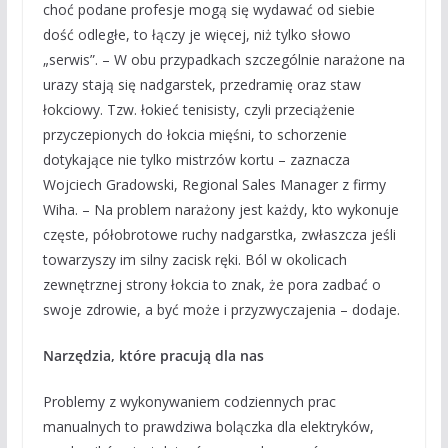
choć podane profesje mogą się wydawać od siebie
dość odległe, to łączy je więcej, niż tylko słowo
„serwis”. – W obu przypadkach szczególnie narażone na
urazy stają się nadgarstek, przedramię oraz staw
łokciowy. Tzw. łokieć tenisisty, czyli przeciążenie
przyczepionych do łokcia mięśni, to schorzenie
dotykające nie tylko mistrzów kortu – zaznacza
Wojciech Gradowski, Regional Sales Manager z firmy
Wiha. – Na problem narażony jest każdy, kto wykonuje
częste, półobrotowe ruchy nadgarstka, zwłaszcza jeśli
towarzyszy im silny zacisk ręki. Ból w okolicach
zewnętrznej strony łokcia to znak, że pora zadbać o
swoje zdrowie, a być może i przyzwyczajenia – dodaje.
Narzędzia, które pracują dla nas
Problemy z wykonywaniem codziennych prac
manualnych to prawdziwa bolączka dla elektryków,