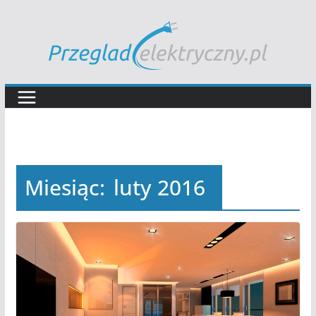
Przejdź
do
treści
Miesiąc:
luty 2016